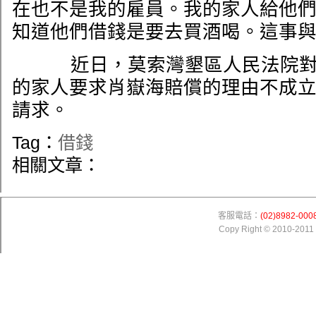
在也不是我的雇員。我的家人給他
知道他們借錢是要去買酒喝。這事與
近日，莫索灣墾區人民法院對
的家人要求肖嶽海賠償的理由不成
請求。
Tag：
借錢
相關文章：
客服電話：
(02)8982-000
Copy Right © 2010-201