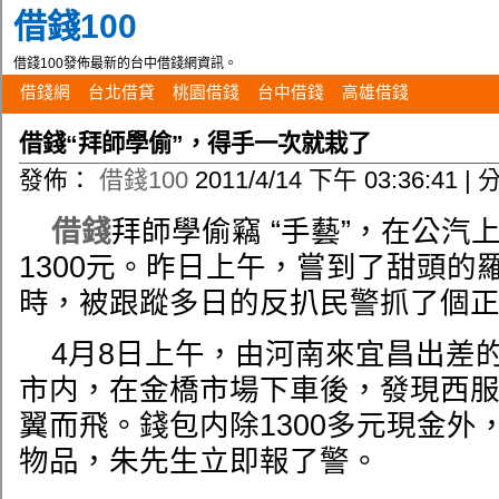
借錢100
借錢100發佈最新的台中借錢網資訊。
借錢網
台北借貸
桃園借錢
台中借錢
高雄借錢
借錢“拜師學偷”，得手一次就栽了
發佈：
借錢100
2011/4/14 下午 03:36:41 |
借錢
拜師學偷竊 “手藝”，在公汽
1300元。昨日上午，嘗到了甜頭的
時，被跟蹤多日的反扒民警抓了個
4月8日上午，由河南來宜昌出差
市内，在金橋市場下車後，發現西
翼而飛。錢包内除1300多元現金外
物品，朱先生立即報了警。