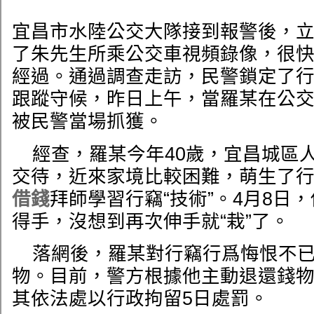
宜昌市水陸公交大隊接到報警後，
了朱先生所乘公交車視頻錄像，很
經過。通過調查走訪，民警鎖定了
跟蹤守候，昨日上午，當羅某在公
被民警當場抓獲。
經查，羅某今年40歲，宜昌城區
交待，近來家境比較困難，萌生了行
借錢
拜師學習行竊“技術”。4月8日
得手，沒想到再次伸手就“栽”了。
落網後，羅某對行竊行爲悔恨不
物。目前，警方根據他主動退還錢
其依法處以行政拘留5日處罰。